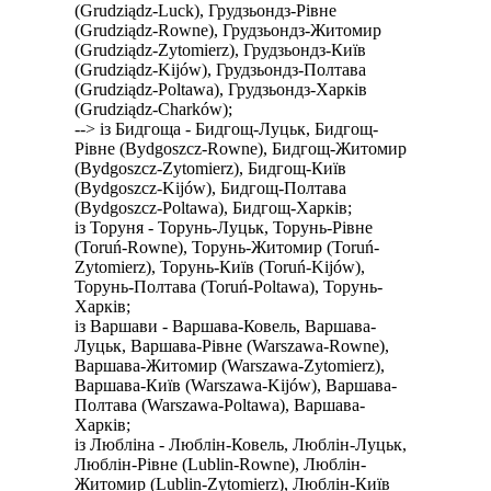
(Grudziądz-Luck), Грудзьондз-Рівне
(Grudziądz-Rowne), Грудзьондз-Житомир
(Grudziądz-Zytomierz), Грудзьондз-Київ
(Grudziądz-Kijów), Грудзьондз-Полтава
(Grudziądz-Poltawa), Грудзьондз-Харків
(Grudziądz-Charków);
--> із Бидгоща - Бидгощ-Луцьк, Бидгощ-
Рівне (Bydgoszcz-Rowne), Бидгощ-Житомир
(Bydgoszcz-Zytomierz), Бидгощ-Київ
(Bydgoszcz-Kijów), Бидгощ-Полтава
(Bydgoszcz-Poltawa), Бидгощ-Харків;
із Торуня - Торунь-Луцьк, Торунь-Рівне
(Toruń-Rowne), Торунь-Житомир (Toruń-
Zytomierz), Торунь-Київ (Toruń-Kijów),
Торунь-Полтава (Toruń-Poltawa), Торунь-
Харків;
із Варшави - Варшава-Ковель, Варшава-
Луцьк, Варшава-Рівне (Warszawa-Rowne),
Варшава-Житомир (Warszawa-Zytomierz),
Варшава-Київ (Warszawa-Kijów), Варшава-
Полтава (Warszawa-Poltawa), Варшава-
Харків;
із Любліна - Люблін-Ковель, Люблін-Луцьк,
Люблін-Рівне (Lublin-Rowne), Люблін-
Житомир (Lublin-Zytomierz), Люблін-Київ