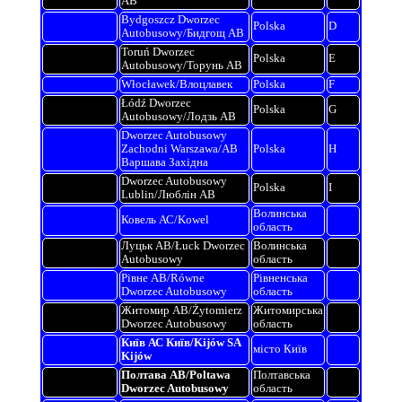
АВ
Bydgoszcz Dworzec
Polska
D
Autobusowy/Бидгощ АВ
Toruń Dworzec
Polska
E
Autobusowy/Торунь АВ
Włocławek/Влоцлавек
Polska
F
Łódź Dworzec
Polska
G
Autobusowy/Лодзь АВ
Dworzec Autobusowy
Zachodni Warszawa/АВ
Polska
H
Варшава Західна
Dworzec Autobusowy
Polska
I
Lublin/Люблін АВ
Волинська
Ковель АС/Kowel
область
Луцьк АВ/Łuck Dworzec
Волинська
Autobusowy
область
Рівне АВ/Równe
Рівненська
Dworzec Autobusowy
область
Житомир АВ/Żytomierz
Житомирська
Dworzec Autobusowy
область
Київ АС Київ/Kijów SA
місто Київ
Kijów
Полтава АВ/Poltawa
Полтавська
Dworzec Autobusowy
область