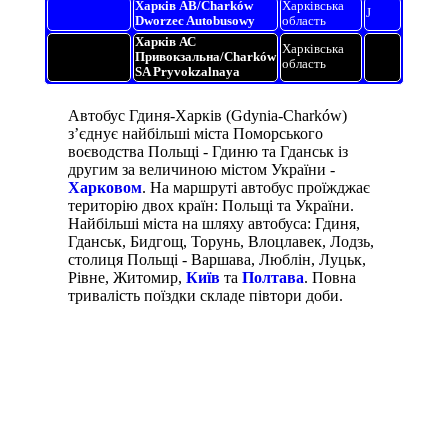
Харків АВ/Charków
Харківська
J
Dworzec Autobusowy
область
Харків АС
Харківська
Привокзальна/Charków
область
SA Pryvokzalnaya
Автобус Гдиня-Харків (Gdynia-Charków)
з’єднує найбільші міста Поморського
воєводства Польщі - Гдиню та Гданськ із
другим за величиною містом України -
Харковом
. На маршруті автобус проїжджає
територію двох країн: Польщі та України.
Найбільші міста на шляху автобуса: Гдиня,
Гданськ, Бидгощ, Торунь, Влоцлавек, Лодзь,
столиця Польщі - Варшава, Люблін, Луцьк,
Рівне, Житомир,
Київ
та
Полтава
. Повна
тривалість поїздки складе півтори доби.