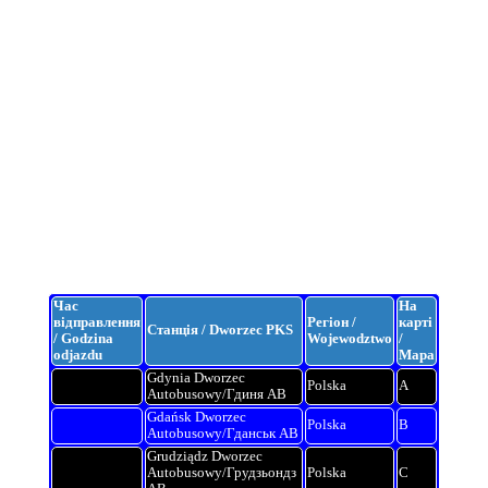
Час
На
відправлення
Регіон /
карті
Станція / Dworzec PKS
/ Godzina
Wojewodztwo
/
odjazdu
Mapa
Gdynia Dworzec
Polska
A
Autobusowy/Гдиня АВ
Gdańsk Dworzec
Polska
B
Autobusowy/Гданськ АВ
Grudziądz Dworzec
Autobusowy/Грудзьондз
Polska
C