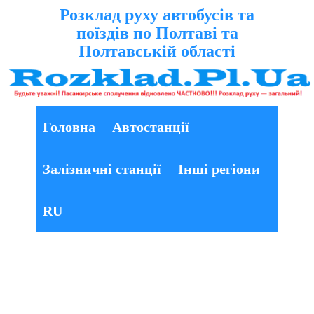
Розклад руху автобусів та
поїздів по Полтаві та
Полтавській області
Головна
Автостанції
Залізничні станції
Інші регіони
RU