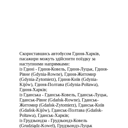
Скориставшись автобусом Гдиня-Харків,
пасажири можуть здійснити поїздку за
наступними напрямками:
із Гдині - Гдиня-Ковель, Гдиня-Луцьк, Гдиня-
Рівне (Gdynia-Rowne), Гдиня-Житомир
(Gdynia-Zytomierz), Гдиня-Київ (Gdynia-
Kijów), Гдиня-Полтава (Gdynia-Poltawa),
Гдиня-Харків;
із Гданська - Гданськ-Ковель, Гданськ-Луцьк,
Гданськ-Рівне (Gdańsk-Rowne), Гданськ-
Житомир (Gdańsk-Zytomierz), Гданськ-Київ
(Gdańsk-Kijów), Гданськ-Полтава (Gdańsk-
Poltawa), Гданськ-Харків;
із Грудзьондза - Грудзьондз-Ковель
(Grudziądz-Kowel), Грудзьондз-Луцьк