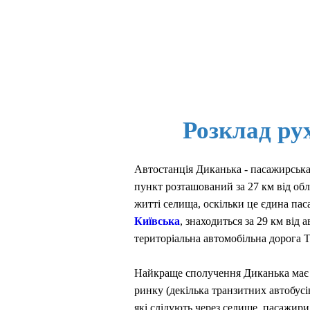
Розклад ру
Автостанція Диканька - пасажирська
пункт розташований за 27 км від обл
житті селища, оскільки це єдина па
Київська
, знаходиться за 29 км від
територіальна автомобільна дорога Т
Найкраще сполучення Диканька має 
ринку (декілька транзитних автобус
які слідують через селище, пасажир