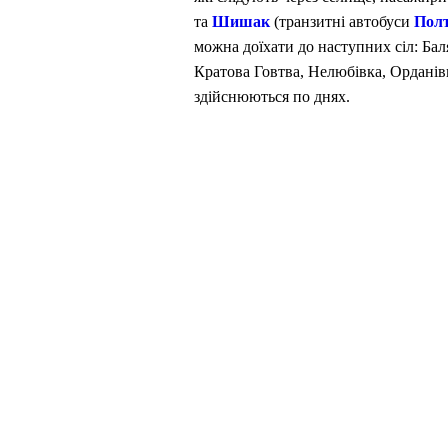
та
Шишак
(транзитні автобуси
Пол
можна доїхати до наступних сіл: Бал
Кратова Говтва, Нелюбівка, Орданів
здійснюються по днях.