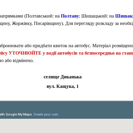
а напрямками (Полтавський: на
Полтаву
; Шишацький: на
Шишак
щину, Жоржівку, Писарівщину). Для перегляду розкладу за необх
онювати або придбати квиток на автобус. Матеріал розміщено
ейсу УТОЧНЮЙТЕ у водії автобусів та безпосередньо на станц
о або відмінено.
селище Диканька
вул. Кащука, 1