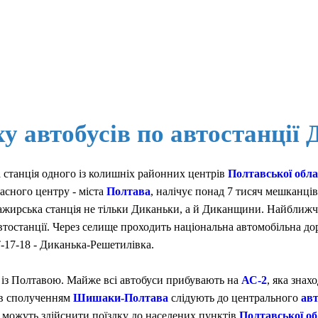
ху автобусів по автостанц
 станція одного із колишніх районних центрів
Полтавської обла
асного центру - міста
Полтава
, налічує понад 7 тисяч мешканці
сажирська станція не тільки Диканьки, а й Диканщини. Найближча
 автостанції. Через селище проходить національна автомобільна д
-17-18 - Диканька-Решетилівка.
із Полтавою. Майже всі автобуси прибувають на
АС-2
, яка знах
ів сполученням
Шишаки-Полтава
слідують до центрального
ав
и можуть здійснити поїздку до населених пунктів
Полтавської об