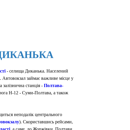
ії ДИКАНЬКА
сті
- селища Диканька. Населений
в. Автовокзал займає важливе місце у
 залізнична станція -
Полтава-
орога Н-12 - Суми-Полтава, а також
одиться неподалік центрального
товокзалу
). Скориставшись рейсами,
ласті
, а саме, до Жоржівки, Полтави