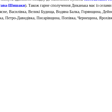
тава-Шишаки
). Також гарне сполучення Диканька має із селами
ясне, Василівка, Великі Будища, Водяна Балка, Горянщина, Дейн
ка, Петро-Давидівка, Писарівщина, Попівка, Чернещина, Ярохівка