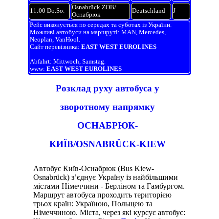
Osnabrück ZOB/
11:00 Do.So.
Deutschland
J
Оснабрюк
Рейс виконується по середах та суботах із України.
Можливі автобуси на маршруті: MAN, Mercedes,
Neoplan, VanHool.
Сайт перевізника:
EAST WEST EUROLINES
Abfahrt: Mittwoch, Samstag.
www:
EAST WEST EUROLINES
Розклад руху автобуса у
зворотному напрямку
ОСНАБРЮК-
КИЇВ/OSNABRÜCK-KIEW
Автобус Київ-Оснабрюк (Bus Kiew-
Osnabrück) з’єднує Україну із найбільшими
містами Німеччини - Берліном та Гамбургом.
Маршрут автобуса проходить територією
трьох країн: Україною, Польщею та
Німеччиною. Міста, через які курсує автобус: