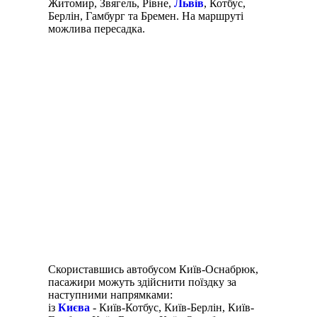
Житомир, Звягель, Рівне,
Львів
, Котбус,
Берлін, Гамбург та Бремен. На маршруті
можлива пересадка.
Скориставшись автобусом Київ-Оснабрюк,
пасажири можуть здійснити поїздку за
наступними напрямками:
із
Києва
- Київ-Котбус, Київ-Берлін, Київ-