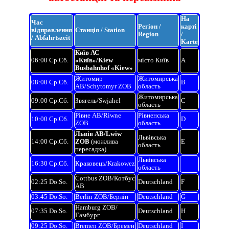
На
Час
Регіон /
карті
відправлення
Станція / Station
Region
/
/ Abfahrtszeit
Karte
Київ АС
06:00 Ср.Сб.
«Київ»/Kiew
місто Київ
A
Busbahnhof «Kiew»
Житомир
Житомирська
08:00 Ср.Сб.
B
АВ/Schytomyr ZOB
область
Житомирська
09:00 Ср.Сб.
Звягель/Swjahel
C
область
Рівне АВ/Riwne
Рівненська
10:00 Ср.Сб.
D
ZOB
область
Львів АВ/Lwiw
Львівська
14:00 Ср.Сб.
ZOB
(можлива
E
область
пересадка)
Львівська
16:30 Ср.Сб.
Краковець/Krakowez
область
Cottbus ZOB/Котбус
02:25 Do.So.
Deutschland
F
АВ
03:45 Do.So.
Berlin ZOB/Берлін
Deutschland
G
Hamburg ZOB/
07:35 Do.So.
Deutschland
H
Гамбург
09:25 Do.So.
Bremen ZOB/Бремен
Deutschland
I