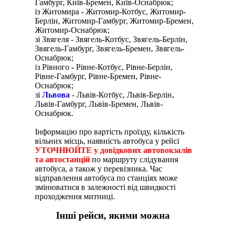
Гамбург, Київ-Бремен, Київ-Оснабрюк;
із Житомира - Житомир-Котбус, Житомир-
Берлін, Житомир-Гамбург, Житомир-Бремен,
Житомир-Оснабрюк;
зі Звягеля - Звягель-Котбус, Звягель-Берлін,
Звягель-Гамбург, Звягель-Бремен, Звягель-
Оснабрюк;
із Рівного - Рівне-Котбус, Рівне-Берлін,
Рівне-Гамбург, Рівне-Бремен, Рівне-
Оснабрюк;
зі
Львова
- Львів-Котбус, Львів-Берлін,
Львів-Гамбург, Львів-Бремен, Львів-
Оснабрюк.
Інформацію про вартість проїзду, кількість
вільних місць, наявність автобуса у рейсі
УТОЧНЮЙТЕ у довідкових автовокзалів
та автостанцій
по маршруту слідування
автобуса, а також у перевізника. Час
відправлення автобуса по станціях може
змінюватися в залежності від швидкості
проходження митниці.
Інші рейси, якими можна