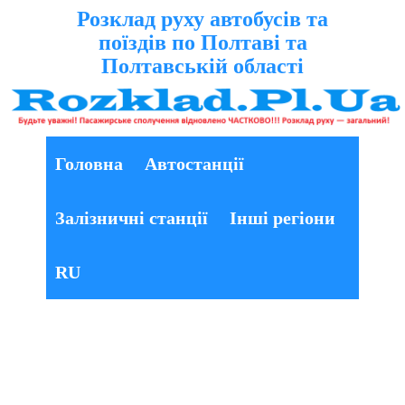
Розклад руху автобусів та
поїздів по Полтаві та
Полтавській області
Головна
Автостанції
Залізничні станції
Інші регіони
RU