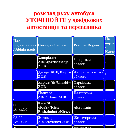
розклад руху автобуса
УТОЧНЮЙТЕ у довідкових
автостанцій та перевізника
На
Час
карті
відправлення
Станція / Station
Регіон / Region
/
/ Abfahrtszeit
Karte
Запоріжжя
Запорізька
АВ/Saporischschja
A
область
ZOB
Дніпро АВЦ/Dnipro
Дніпропетровська
B
ZOB
область
Харків АВ/Charkiw
Харківська
ZOB
область
Полтава
Полтавська
АВ/Poltawa ZOB
область
Київ АС
06:00
«Київ»/Kiew
місто Київ
Вт.Чт.Сб.
Busbahnhof «Kiew»
08:00
Житомир
Житомирська
Вт.Чт.Сб.
АВ/Schytomyr ZOB
область
10:00
Рівненська