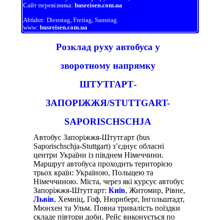
Сайт перевізника:
busreisen.com.ua
Abfahrt: Dienstag, Freitag, Samstag.
www:
busreisen.com.ua
Розклад руху автобуса у
зворотному напрямку
ШТУТГАРТ-
ЗАПОРІЖЖЯ/STUTTGART-
SAPORISCHSCHJA
Автобус Запоріжжя-Штутгарт (bus
Saporischschja-Stuttgart) з’єднує обласні
центри України із півднем Німеччини.
Маршрут автобуса проходить територією
трьох країн: Україною, Польщею та
Німеччиною. Міста, через які курсує автобус
Запоріжжя-Штутгарт:
Київ
, Житомир, Рівне,
Львів
, Хемніц, Гоф, Нюрнберг, Інгольштадт,
Мюнхен та Ульм. Повна тривалість поїздки
складе півтори доби. Рейс виконується по