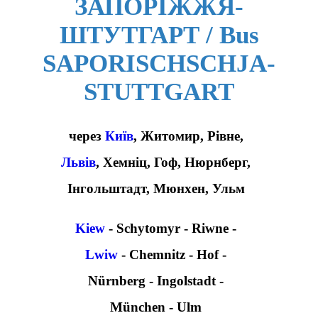
ЗАПОРІЖЖЯ-
ШТУТГАРТ / Bus
SAPORISCHSCHJA-
STUTTGART
через
Київ
, Житомир, Рівне,
Львів
, Хемніц, Гоф, Нюрнберг,
Інгольштадт, Мюнхен, Ульм
Kiew
- Schytomyr - Riwne -
Lwiw
- Chemnitz - Hof -
Nürnberg - Ingolstadt -
München - Ulm