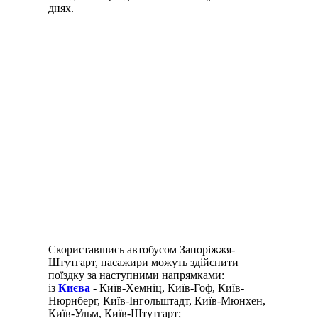
днях.
Скориставшись автобусом Запоріжжя-
Штутгарт, пасажири можуть здійснити
поїздку за наступними напрямками:
із
Києва
- Київ-Хемніц, Київ-Гоф, Київ-
Нюрнберг, Київ-Інгольштадт, Київ-Мюнхен,
Київ-Ульм, Київ-Штутгарт;