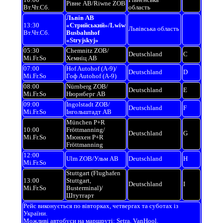
Рівне АВ/Riwne ZOB
Вт.Чт.Сб.
область
Львів АВ
13:30
«Стрийський»/Lwiw
Львівська область
Вт.Чт.Сб.
Busbahnhof
«Stryjskyj»
05:30
Chemnitz ZOB/
Deutschland
C
Mi.Fr.So
Хемніц АВ
07:00
Hof Autohof (A-9)/
Deutschland
D
Mi.Fr.So
Гоф Autohof (A-9)
08:00
Nürnberg ZOB/
Deutschland
E
Mi.Fr.So
Нюрнберг АВ
09:00
Ingolstadt ZOB/
Deutschland
F
Mi.Fr.So
Інгольштадт АВ
München P+R
10:00
Fröttmanning/
Deutschland
G
Mi.Fr.So
Мюнхен P+R
Fröttmanning
12:00
Ulm ZOB/Ульм АВ
Deutschland
H
Mi.Fr.So
Stuttgart (Flughafen
13:00
Stuttgart,
Deutschland
I
Mi.Fr.So
Busterminal)/
Штутгарт
Рейс виконується по вівторках, четвергах та суботах із
України.
Можливі автобуси на маршруті: Setra, VanHool.