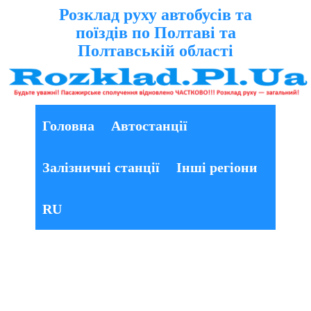
Розклад руху автобусів та
поїздів по Полтаві та
Полтавській області
Головна
Автостанції
Залізничні станції
Інші регіони
RU