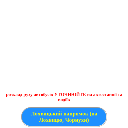
розклад руху автобусів УТОЧНЮЙТЕ на автостанції та
водіїв
Лохвицький напрямок (на
Лохвицю, Чорнухи)