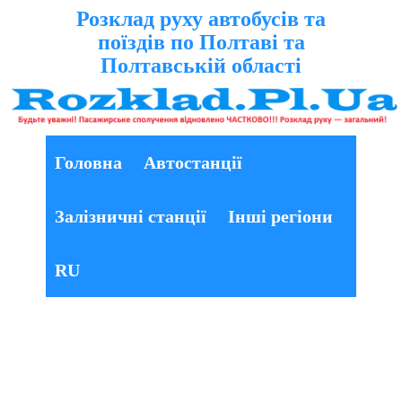
Розклад руху автобусів та
поїздів по Полтаві та
Полтавській області
Головна
Автостанції
Залізничні станції
Інші регіони
RU