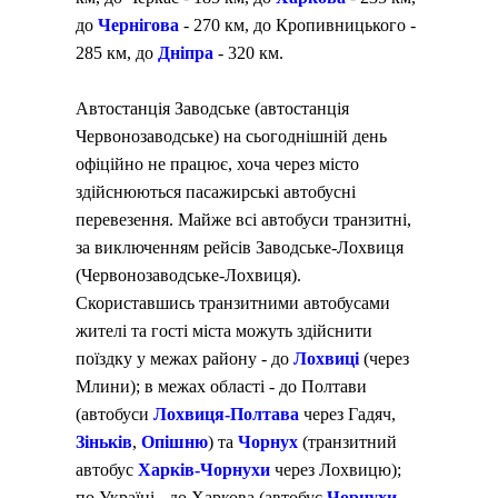
до
Чернігова
- 270 км, до Кропивницького -
285 км, до
Дніпра
- 320 км.
Автостанція Заводське (автостанція
Червонозаводське) на сьогоднішній день
офіційно не працює, хоча через місто
здійснюються пасажирські автобусні
перевезення. Майже всі автобуси транзитні,
за виключенням рейсів Заводське-Лохвиця
(Червонозаводське-Лохвиця).
Скориставшись транзитними автобусами
жителі та гості міста можуть здійснити
поїздку у межах району - до
Лохвиці
(через
Млини); в межах області - до Полтави
(автобуси
Лохвиця-Полтава
через Гадяч,
Зіньків
,
Опішню
) та
Чорнух
(транзитний
автобус
Харків-Чорнухи
через Лохвицю);
по Україні - до Харкова (автобус
Чорнухи-