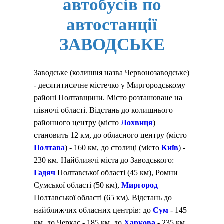
автобусів по
автостанції
ЗАВОДСЬКЕ
Заводське (колишня назва Червонозаводське)
- десятитисячне містечко у Миргородському
районі Полтавщини. Місто розташоване на
півночі області. Відстань до колишнього
районного центру (місто
Лохвиця
)
становить 12 км, до обласного центру (місто
Полтава
) - 160 км, до столиці (місто
Київ
) -
230 км. Найближчі міста до Заводського:
Гадяч
Полтавської області (45 км), Ромни
Сумської області (50 км),
Миргород
Полтавської області (65 км). Відстань до
найближчих обласних центрів: до
Сум
- 145
км, до Черкас - 185 км, до
Харкова
- 235 км,