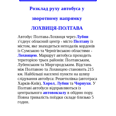
Розклад руху автобуса у
зворотному напрямку
ЛОХВИЦЯ-ПОЛТАВА
Автобус Полтава-Лохвиця через
Лубни
з’єднує обласний центр - місто
Полтаву
із
містом, яке знаходиться неподалік кордонів
із Сумською та Чернігівською областями -
Лохвицею
. Маршрут автобуса проходить
територією трьох районів: Полтавським,
Лубенським та Миргородським. Відстань
між Полтавою та Лохвицею становить 215
км. Найбільші населені пункти на шляху
слідування автобуса: Решетилівка (автотраса
Харків-Київ),
Хорол
,
Лубни
та
Чорнухи
. У
Полтаві автобуси відправляються із
центрального
автовокзалу
в обідню пору.
Повна тривалість поїздки складе близько 5
годин.