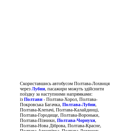
Скориставшись автобусом Полтава-Лохвиця
через
Лубни
, пасажири можуть здійснити
поїздку за наступними напрямками:
із
Полтави
- Полтава-Хорол, Полтава-
Покровська Багачка,
Полтава-Лубни
,
Полтава-Клепачі, Полтава-Калайдинці,
Полтава-Городище, Полтава-Вороньки,
Полтава-Пізники,
Полтава-Чорнухи
,
Полтава-Нова Діброва, Полтава-Красне,
Полтава-Архипівка, Полтава-Лохвиця;