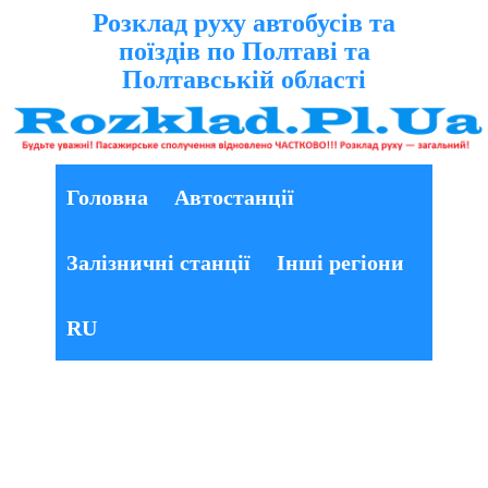
Розклад руху автобусів та
поїздів по Полтаві та
Полтавській області
Головна
Автостанції
Залізничні станції
Інші регіони
RU