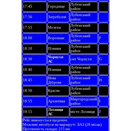
Лубенський
17:45
Городище
район
Лубенський
17:50
Загребелля
район
Лубенський
17:55
Мелехи
район
Лубенський
18:00
Вороньки
F
район
Лубенський
18:10
Пізники
район
Чорнухи
18:30
смт Чорнухи
G
АС
Лубенський
18:40
Пізники
район
Нова
Лубенський
18:45
H
Діброва
район
Лубенський
18:50
Красне
район
Миргородський
18:55
Архипівка
I
район
Лохвиця
19:15
місто Лохвиця
J
АС
Рейс виконується щоденно.
Можливі автобуси на маршруті: БАЗ (28 місць).
Протяжність складає 215 км.