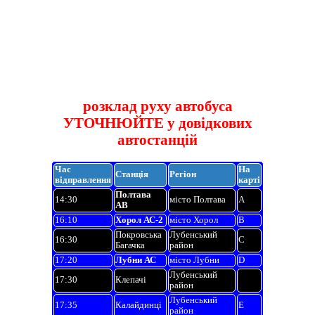
розклад руху автобуса
УТОЧНЮЙТЕ у довідкових
автостанцій
Час
На
Станція
Регіон
відправлення
карті
Полтава
14:30
місто Полтава
A
АВ
16:10
Хорол АС-2
місто Хорол
B
Покровська
Лубенський
16:30
C
Багачка
район
17:20
Лубни АС
місто Лубни
D
Лубенський
17:30
Клепачі
район
Лубенський
17:35
Калайдинці
E
район