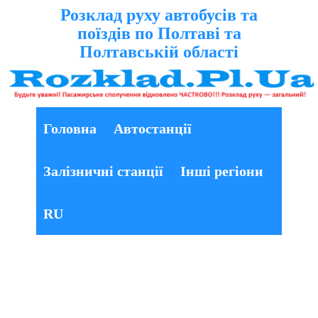
Розклад руху автобусів та
поїздів по Полтаві та
Полтавській області
Головна
Автостанції
Залізничні станції
Інші регіони
RU