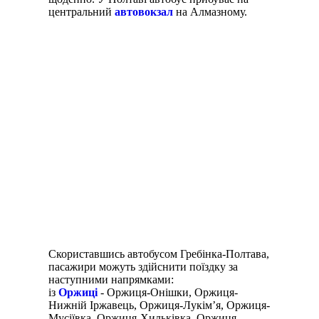
центральний
автовокзал
на Алмазному.
Скориставшись автобусом Гребінка-Полтава,
пасажири можуть здійснити поїздку за
наступними напрямками:
із
Оржиці
- Оржиця-Онішки, Оржиця-
Нижній Іржавець, Оржиця-Лукім’я, Оржиця-
Мусіївка, Оржиця-Хильківка, Оржиця-