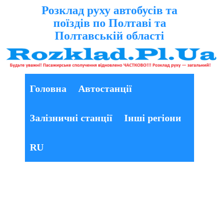
Розклад руху автобусів та
поїздів по Полтаві та
Полтавській області
Головна
Автостанції
Залізничні станції
Інші регіони
RU