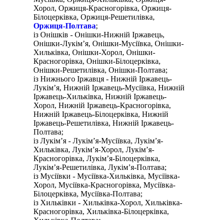
Хорол, Оржиця-Красногорівка, Оржиця-
Білоцерківка, Оржиця-Решетилівка,
Оржиця-Полтава
;
із Онішків - Онішки-Нижній Іржавець,
Онішки-Лукім’я, Онішки-Мусіївка, Онішки-
Хильківка, Онішки-Хорол, Онішки-
Красногорівка, Онішки-Білоцерківка,
Онішки-Решетилівка, Онішки-Полтава;
із Нижнього Іржавця - Нижній Іржавець-
Лукім’я, Нижній Іржавець-Мусіївка, Нижній
Іржавець-Хильківка, Нижній Іржавець-
Хорол, Нижній Іржавець-Красногорівка,
Нижній Іржавець-Білоцерківка, Нижній
Іржавець-Решетилівка, Нижній Іржавець-
Полтава;
із Лукім’я - Лукім’я-Мусіївка, Лукім’я-
Хильківка, Лукім’я-Хорол, Лукім’я-
Красногорівка, Лукім’я-Білоцерківка,
Лукім’я-Решетилівка, Лукім’я-Полтава;
із Мусіївки - Мусіївка-Хильківка, Мусіївка-
Хорол, Мусіївка-Красногорівка, Мусіївка-
Білоцерківка, Мусіївка-Полтава;
із Хильківки - Хильківка-Хорол, Хильківка-
Красногорівка, Хильківка-Білоцерківка,