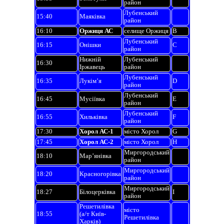
район
Лубенський
15:40
Маяківка
район
16:10
Оржиця АС
селище Оржиця
B
Лубенський
16:15
Онішки
C
район
Нижній
Лубенський
16:30
Іржавець
район
Лубенський
16:35
Лукім’я
D
район
Лубенський
16:45
Мусіївка
E
район
Лубенський
16:55
Хильківка
F
район
17:30
Хорол АС-1
місто Хорол
G
17:45
Хорол АС-2
місто Хорол
H
Миргородський
18:10
Мар’янівка
район
Миргородський
18:20
Красногорівка
район
Миргородський
18:27
Білоцерківка
I
район
Решетилівка
місто
18:55
(а/т Київ-
Решетилівка
Харків)