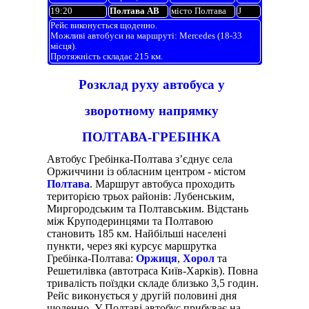
19:20
Полтава АВ
місто Полтава
J
Рейс виконується щоденно.
Можливі автобуси на маршруті: Mercedes (18-33
місця).
Протяжність складає 215 км.
Розклад руху автобуса у
зворотному напрямку
ПОЛТАВА-ГРЕБІНКА
Автобус Гребінка-Полтава з’єднує села
Оржиччини із обласним центром - містом
Полтава
. Маршрут автобуса проходить
територією трьох районів: Лубенським,
Миргородським та Полтавським. Відстань
між Круподеринцями та Полтавою
становить 185 км. Найбільші населені
пункти, через які курсує маршрутка
Гребінка-Полтава:
Оржиця
,
Хорол
та
Решетилівка (автотраса Київ-Харків). Повна
тривалість поїздки складе близько 3,5 годин.
Рейс виконується у другій половині дня
щоденно. У Полтаві автобус прибуває на