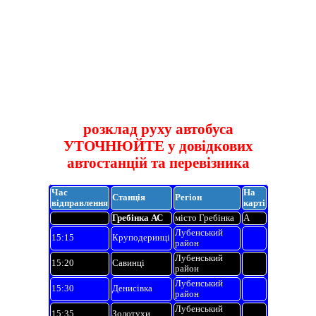
розклад руху автобуса
УТОЧНЮЙТЕ у довідкових
автостанцій та перевізника
Час
На
Станція
Регіон
відправлення
карті
Гребінка АС
місто Гребінка
A
Лубенський
15:15
Круподеринці
район
Лубенський
15:20
Савинці
район
Лубенський
15:30
Денисівка
район
Лубенський
15:35
Золотухи