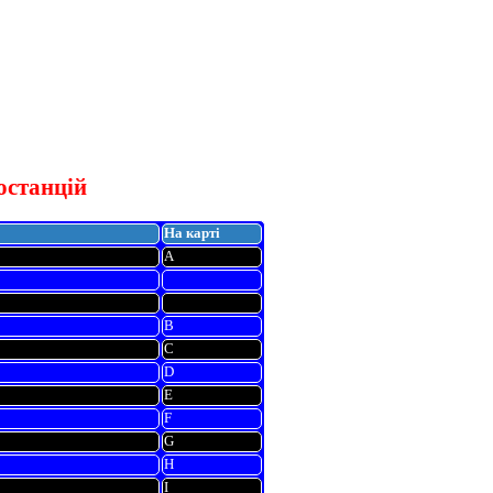
останцій
На карті
A
B
C
D
E
F
G
H
I