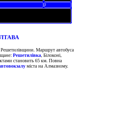
J
ПОЛТАВА
і Решетилівщини. Маршрут автобуса
іщане:
Решетилівка
, Білоконі,
ктами становить 65 км. Повна
автовокзалу
міста на Алмазному.