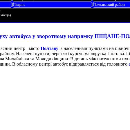
Піщане
Полтавський район
.
місць).
руху автобуса у зворотному напрямку ПІЩАНЕ-
асний центр - місто
Полтаву
із населеними пунктами на півноч
району. Населені пункти, через які курсує маршрутка Полтава-П
ва Михайлівка та Молодиківщина. Відстань між населеними пун
одини. В обласному центрі автобус відправляється від головного