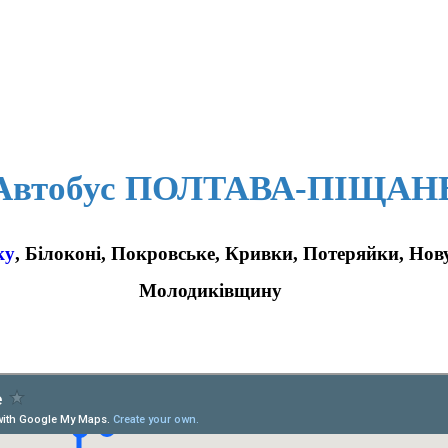
Автобус ПОЛТАВА-ПІЩАН
ку
, Білоконі, Покровське, Кривки, Потеряйки, Нов
Молодиківщину