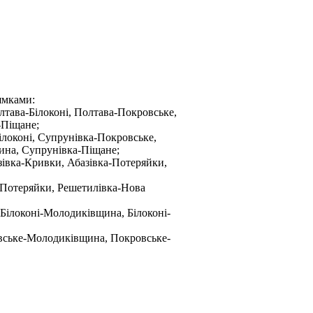
ямками:
лтава-Білоконі, Полтава-Покровське,
-Піщане;
ілоконі, Супрунівка-Покровське,
ина, Супрунівка-Піщане;
азівка-Кривки, Абазівка-Потеряйки,
-Потеряйки, Решетилівка-Нова
, Білоконі-Молодиківщина, Білоконі-
вське-Молодиківщина, Покровське-