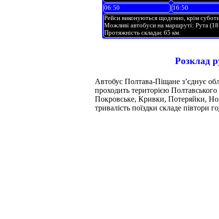
06:50
16:50
Рейси виконуються щоденно, крім суботи
Можливі автобуси на маршруті: Рута (18 
Протяжність складає 65 км.
Розклад 
Автобус Полтава-Піщане з’єднує обл
проходить територією Полтавського 
Покровське, Кривки, Потеряйки, Но
тривалість поїздки складе півтори г