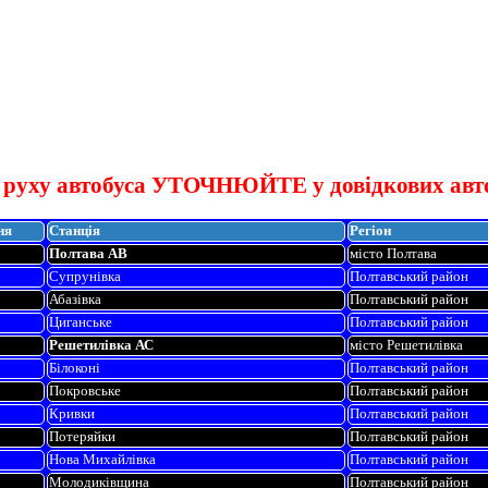
 руху автобуса УТОЧНЮЙТЕ у довідкових авт
ня
Станція
Регіон
Полтава АВ
місто Полтава
Супрунівка
Полтавський район
Абазівка
Полтавський район
Циганське
Полтавський район
Решетилівка АС
місто Решетилівка
Білоконі
Полтавський район
Покровське
Полтавський район
Кривки
Полтавський район
Потеряйки
Полтавський район
Нова Михайлівка
Полтавський район
Молодиківщина
Полтавський район