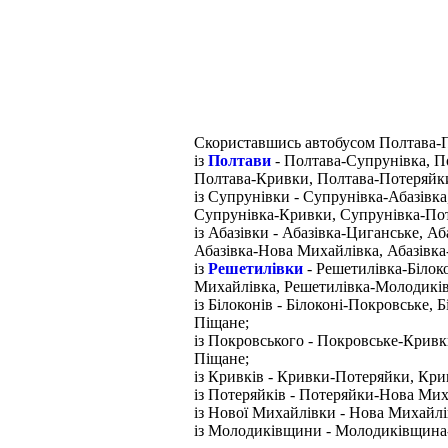
Скориставшись автобусом Полтава-П
із
Полтави
- Полтава-Супрунівка, П
Полтава-Кривки, Полтава-Потеряйк
із Супрунівки - Супрунівка-Абазівк
Супрунівка-Кривки, Супрунівка-По
із Абазівки - Абазівка-Циганське, А
Абазівка-Нова Михайлівка, Абазівк
із
Решетилівки
- Решетилівка-Білок
Михайлівка, Решетилівка-Молодикі
із Білоконів - Білоконі-Покровське,
Піщане;
із Покровського - Покровське-Крив
Піщане;
із Кривків - Кривки-Потеряйки, К
із Потеряйків - Потеряйки-Нова Ми
із Нової Михайлівки - Нова Михайл
із Молодиківщини - Молодиківщина