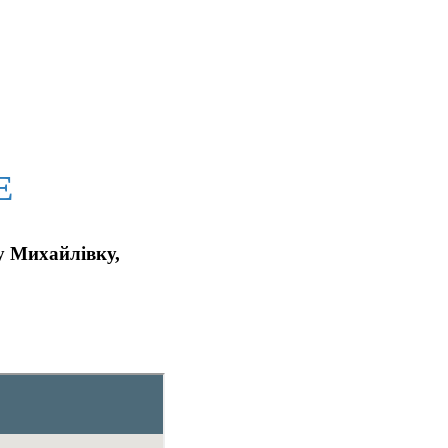
Е
у Михайлівку,