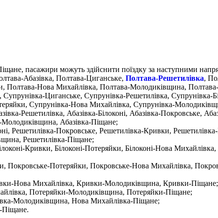
іщане, пасажири можуть здійснити поїздку за наступними напр
олтава-Абазівка, Полтава-Циганське,
Полтава-Решетилівка
, По
и, Полтава-Нова Михайлівка, Полтава-Молодиківщина, Полтава
а, Супрунівка-Циганське, Супрунівка-Решетилівка, Супрунівка-Б
теряйки, Супрунівка-Нова Михайлівка, Супрунівка-Молодиківщ
базівка-Решетилівка, Абазівка-Білоконі, Абазівка-Покровське, Аб
а-Молодиківщина, Абазівка-Піщане;
оні, Решетилівка-Покровське, Решетилівка-Кривки, Решетилівка
вщина, Решетилівка-Піщане;
 Білоконі-Кривки, Білоконі-Потеряйки, Білоконі-Нова Михайлівка
ки, Покровське-Потеряйки, Покровське-Нова Михайлівка, Покро
ривки-Нова Михайлівка, Кривки-Молодиківщина, Кривки-Піщане;
хайлівка, Потеряйки-Молодиківщина, Потеряйки-Піщане;
івка-Молодиківщина, Нова Михайлівка-Піщане;
-Піщане.