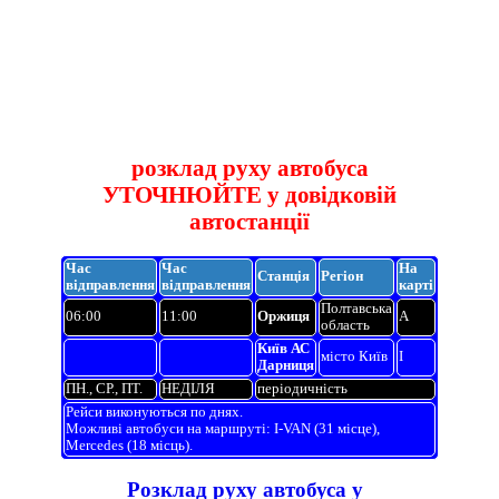
розклад руху автобуса
УТОЧНЮЙТЕ у довідковій
автостанції
Час
Час
На
Станція
Регіон
відправлення
відправлення
карті
Полтавська
06:00
11:00
Оржиця
A
область
Київ АС
місто Київ
I
Дарниця
ПН., СР., ПТ.
НЕДІЛЯ
періодичність
Рейси виконуються по днях.
Можливі автобуси на маршруті: I-VAN (31 місце),
Mercedes (18 місць).
Розклад руху автобуса у