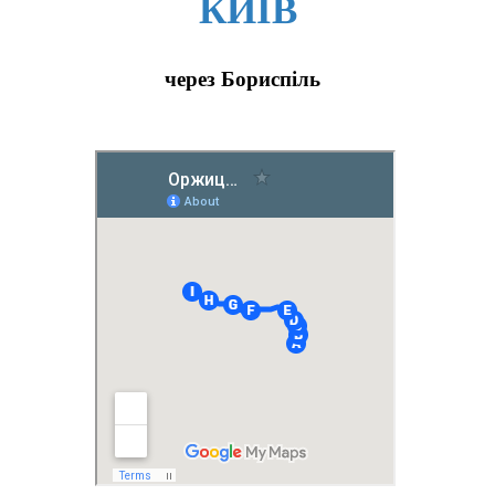
КИЇВ
через Бориспіль