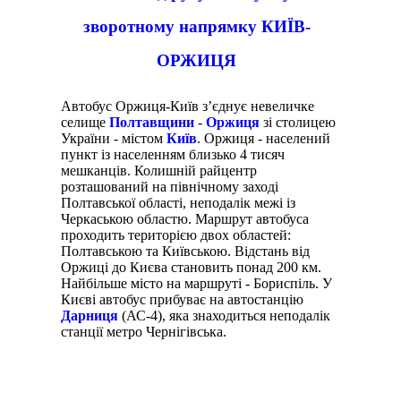
зворотному напрямку КИЇВ-
ОРЖИЦЯ
Автобус Оржиця-Київ з’єднує невеличке
селище
Полтавщини
-
Оржиця
зі столицею
України - містом
Київ
. Оржиця - населений
пункт із населенням близько 4 тисяч
мешканців. Колишній райцентр
розташований на північному заході
Полтавської області, неподалік межі із
Черкаською областю. Маршрут автобуса
проходить територією двох областей:
Полтавською та Київською. Відстань від
Оржиці до Києва становить понад 200 км.
Найбільше місто на маршруті - Бориспіль. У
Києві автобус прибуває на автостанцію
Дарниця
(АС-4), яка знаходиться неподалік
станції метро Чернігівська.