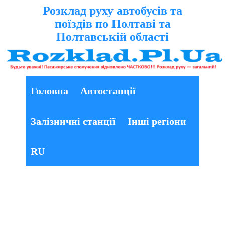
Розклад руху автобусів та
поїздів по Полтаві та
Полтавській області
Головна
Автостанції
Залізничні станції
Інші регіони
RU